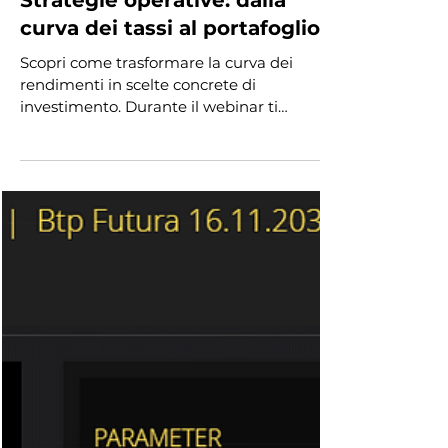
Diaman Tech
Tempo di lettura: 1 min
Strategie operative: dalla
curva dei tassi al portafoglio
Scopri come trasformare la curva dei
rendimenti in scelte concrete di
investimento. Durante il webinar ti
guideremo nella costruzione di un
portafoglio obbligazionario diversificato,
utilizzando il nostro Bond Selector per
confrontare titoli con scadenze diverse,
esplorando casi pratici e individuando le
migliori opportunità. Partecipa per