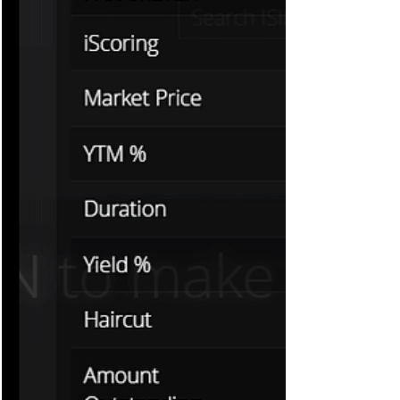
acquisire strumenti concreti che potrai
applicare subito nei tuoi portafogli.