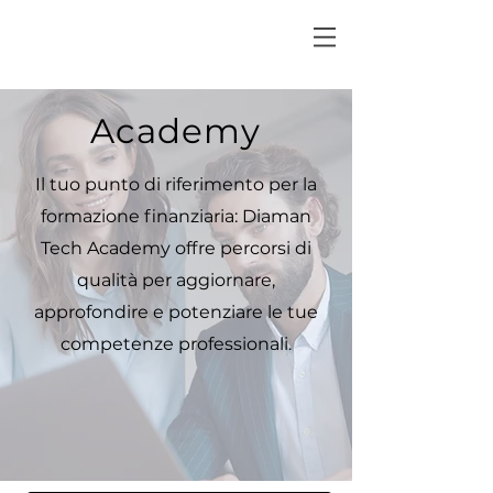
Academy
Il tuo punto di riferimento per la
formazione finanziaria: Diaman
Tech Academy offre percorsi di
qualità per aggiornare,
approfondire e potenziare le tue
competenze professionali.