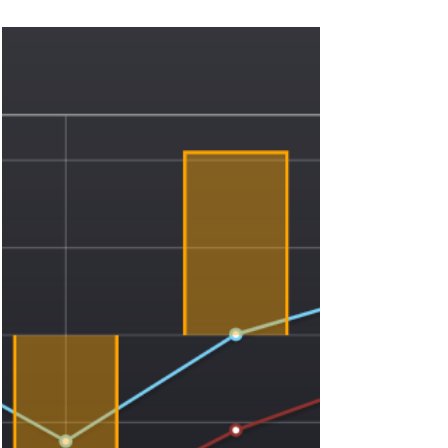
Diaman Tech
Tempo di lettura: 3 min
Analisi
Btp Futura 16.11.2033
Il BTP Futura rappresenta una tipologia
particolare di titolo di Stato italiano,
pensata espressamente per gli investitori
retail. La sua caratteristica distintiva è il
meccanismo step-up, che prevede cedole
nominali semestrali calcolate su tassi
prefissati ma crescenti nel tempo