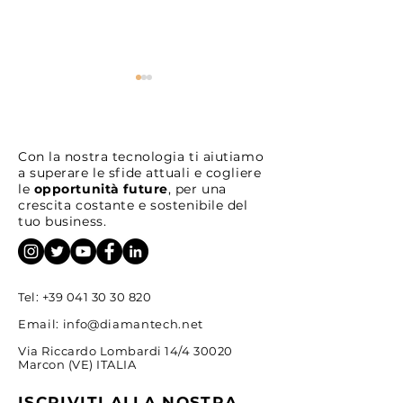
Con la nostra tecnologia ti aiutiamo
a superare le sfide attuali e cogliere
le
opportunità future
, per una
crescita costante e sostenibile del
ETP del Mese: Bitwise
ETF del Mese:
tuo business.
Diaman Bitcoin & Gold
IE000YASIPS3 
ETP EUR(*)
MSCI Europe Eq
PAB UCITS ET
Acc
Tel:
+39 041 30 30 820
Email:
info@diamantech.net
Via Riccardo Lombardi 14/4 30020
Marcon (VE) ITALIA
ISCRIVITI ALLA NOSTRA