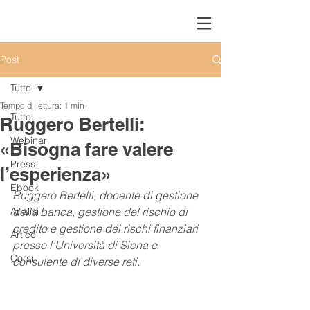
Post
Tutto
Tempo di lettura: 1 min
Tutto
Ruggero Bertelli:
Webinar
«Bisogna fare valere
Press
l’esperienza»
Ebook
Ruggero Bertelli, docente di gestione 
Analisi
della banca, gestione del rischio di 
credito e gestione dei rischi finanziari 
Articoli
presso l’Università di Siena e 
Corsi
consulente di diverse reti.