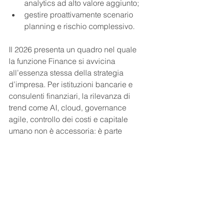
analytics ad alto valore aggiunto;
gestire proattivamente scenario 
planning e rischio complessivo.
Il 2026 presenta un quadro nel quale 
la funzione Finance si avvicina 
all’essenza stessa della strategia 
d’impresa. Per istituzioni bancarie e 
consulenti finanziari, la rilevanza di 
trend come AI, cloud, governance 
agile, controllo dei costi e capitale 
umano non è accessoria: è parte 
integrante di modelli di business 
sostenibili e competitivi.
Questi fenomeni non si limitano a 
innovare i processi: riprogettano i 
confini della funzione Finance, 
trasformandola in un centro di 
competenza decisionale e di 