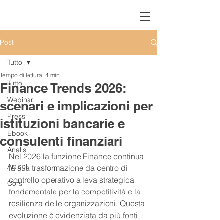
Post
Tutto
Tempo di lettura: 4 min
Tutto
Finance Trends 2026:
Webinar
scenari e implicazioni per
Press
istituzioni bancarie e
Ebook
consulenti finanziari
Analisi
Nel 2026 la funzione Finance continua 
Articoli
la sua trasformazione da centro di 
controllo operativo a leva strategica 
Corsi
fondamentale per la competitività e la 
resilienza delle organizzazioni. Questa 
evoluzione è evidenziata da più fonti 