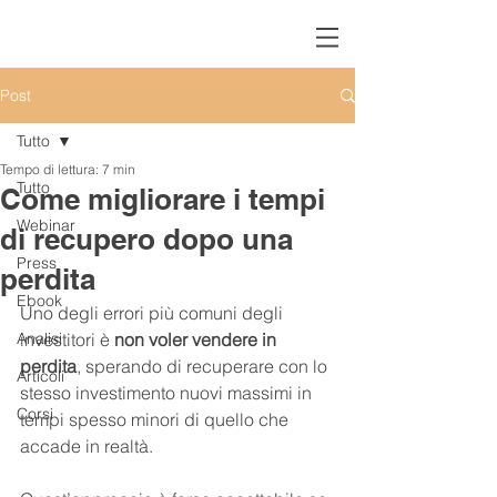
Post
Tutto
Tempo di lettura: 7 min
Tutto
Come migliorare i tempi
Webinar
di recupero dopo una
Press
perdita
Ebook
Uno degli errori più comuni degli 
Analisi
investitori è 
non voler vendere in 
perdita
, sperando di recuperare con lo 
Articoli
stesso investimento nuovi massimi in 
Corsi
tempi spesso minori di quello che 
accade in realtà.