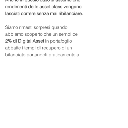
rendimenti delle asset class vengano 
lasciati correre senza mai ribilanciare.
Siamo rimasti sorpresi quando 
abbiamo scoperto che un semplice 
2% di Digital Asset
 in portafoglio 
abbatte i tempi di recupero di un 
bilanciato portandoli praticamente a 
corrispondere con i tempi di recupero 
attesi di un 100% di un portafoglio 
azionario.
Per fare un esempio numerico, se vi 
doveste trovare a perdere il 50% 
(spero ovviamente che non accada 
mai) con il vostro portafoglio di 
investimento, spostando il 100% del 
portafoglio in azionario il tempo di 