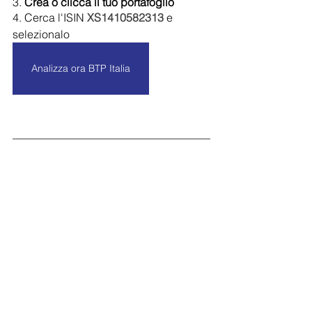
3. 
Crea o clicca il tuo portafoglio
4. Cerca l'ISIN 
XS1410582313
e 
selezionalo
Analizza ora BTP Italia