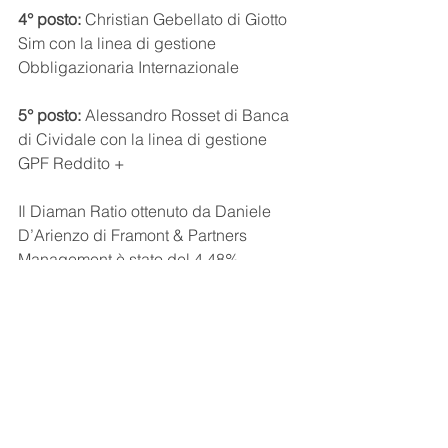
4° posto: 
Christian Gebellato di Giotto 
Sim con la linea di gestione 
Obbligazionaria Internazionale
5° posto: 
Alessandro Rosset di Banca 
di Cividale con la linea di gestione 
GPF Reddito +
Il Diaman Ratio ottenuto da Daniele 
D’Arienzo di Framont & Partners 
Management è stato del 4,48%
Guarda tutte le foto 
della serata degli 
DIAMAN Awards