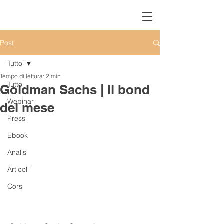
Post
Tutto
Tempo di lettura: 2 min
Tutto
Goldman Sachs | Il bond
Webinar
del mese
Press
Ebook
Analisi
Articoli
Corsi