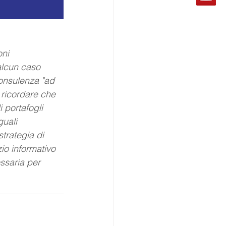
ni 
alcun caso 
consulenza "ad 
 ricordare che 
i portafogli 
uali 
trategia di 
io informativo 
ssaria per 