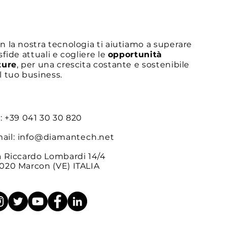
Porsche | Il bond del mese
n la nostra tecnologia ti aiutiamo a superare
 sfide attuali e cogliere le
opportunità
ture
, per una crescita costante e sostenibile
l tuo business.
l: +39 041 30 30 820
ail:
info@diamantech.net
a Riccardo Lombardi 14/4
020 Marcon (VE) ITALIA