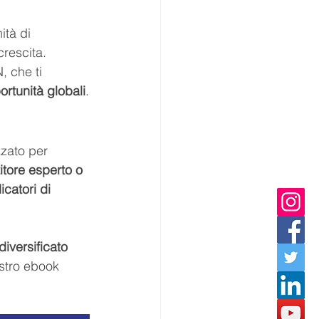
ità di 
crescita. 
, che ti 
portunità globali
.
zzato per 
itore esperto o 
icatori di 
iversificato 
ostro ebook 