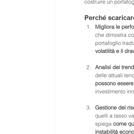
costruire un portafog
Perché scaricar
Migliora le perf
che dimostra co
portafoglio tradi
volatilità e il
Analisi dei trend
delle attuali t
possono essere u
investimento inn
Gestione del ris
quelli a tasso va
spiega 
come ques
instabilità econ