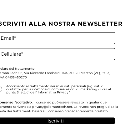
ISCRIVITI ALLA NOSTRA NEWSLETTER
dee per costruire un
afoglio in obbligazioni
ane
tolare del trattamento
aman Tech Srl,
Via Riccardo Lombardi 14/4, 30020 Marcon (VE), Italia,
IVA
04135450270
Acconsento al trattamento dei miei dati personali (e.g. dati di
contatto), per la ricezione di comunicazioni di marketing di cui al
punto 3 lett. c) dell’
Informativa Privacy *
onsenso facoltativo
. Il consenso può essere revocato in qualunque
omento scrivendo a
privacy@diamantech.net
. La revoca non pregiudica la
ceità dei trattamenti basati sul consenso precedentemente prestato.
Iscriviti