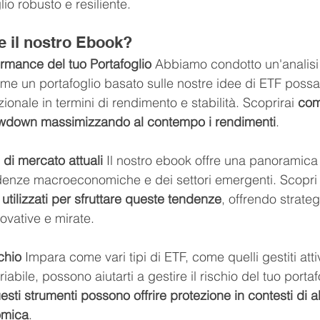
lio robusto e resiliente.
e il nostro Ebook?
ormance del tuo Portafoglio
 Abbiamo condotto un'analisi 
me un portafoglio basato sulle nostre idee di ETF possa
zionale in termini di rendimento e stabilità. Scoprirai 
com
 drawdown massimizzando al contempo i rendimenti
.
 di mercato attuali
 Il nostro ebook offre una panoramica 
endenze macroeconomiche e dei settori emergenti. Scopri
tilizzati per sfruttare queste tendenze
, offrendo strateg
ovative e mirate.
chio
 Impara come vari tipi di ETF, come quelli gestiti att
riabile, possono aiutarti a gestire il rischio del tuo porta
ti strumenti possono offrire protezione in contesti di alta
omica
.