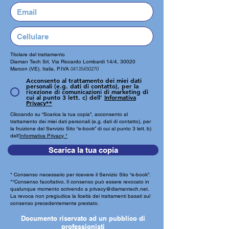
Titolare del trattamento
Diaman Tech Srl,
Via Riccardo Lombardi 14/4, 30020
Marcon (VE), Italia, P.IVA
04135450270
Acconsento al trattamento dei miei dati
personali (e.g. dati di contatto), per la
ricezione di comunicazioni di marketing di
cui al punto 3 lett. c) dell’
Informativa
Privacy**
Cliccando su “Scarica la tua copia”, acconsento al
trattamento dei miei dati personali (e.g. dati di contatto), per
la fruizione del Servizio Sito “e-book” di cui al punto 3 lett. b)
dell’
Informativa Privacy *
Scarica la tua copia
* Consenso necessario per ricevere il Servizio Sito “e-book”.
**Consenso facoltativo. Il consenso può essere revocato in
qualunque momento scrivendo a
privacy@diamantech.net
.
La revoca non pregiudica la liceità dei trattamenti basati sul
consenso precedentemente prestato.
Documento riservato ad un pubblico di
professionisti