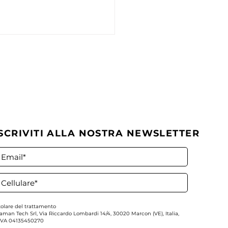
ISCRIVITI ALLA NOSTRA NEWSLETTER
tegie di investimento in
10 attuali idee per il
portafoglio
tolare del trattamento
aman Tech Srl,
Via Riccardo Lombardi 14/4, 30020 Marcon (VE), Italia,
IVA
04135450270