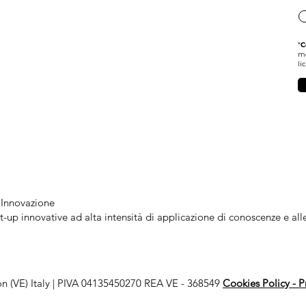
*
C
m
li
 Innovazione
up innovative ad alta intensità di applicazione di conoscenze e alle i
n (VE) Italy | PIVA 04135450270 REA VE - 368549
Cookies Policy -
P