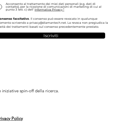
Acconsento al trattamento dei miei dati personali (e.g. dati di
contatto), per la ricezione di comunicazioni di marketing di cui al
punto 3 lett. c) dell’
Informativa Privacy *
onsenso facoltativo
. Il consenso può essere revocato in qualunque
omento scrivendo a
privacy@diamantech.net
. La revoca non pregiudica la
ceità dei trattamenti basati sul consenso precedentemente prestato.
Iscriviti
niziative spin-off della ricerca.
rivacy Policy