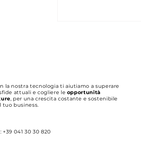
Scopri come il legame tra
n la nostra tecnologia ti aiutiamo a superare
Difesa e Risorse
 sfide attuali e cogliere le
opportunità
Strategiche può fare la
ture
, per una crescita costante e sostenibile
differenza
l tuo business.
l: +39 041 30 30 820