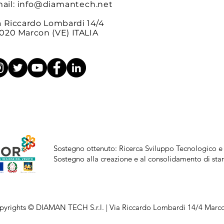
ail:
info@diamantech.net
a Riccardo Lombardi 14/4
020 Marcon (VE) ITALIA
Sostegno ottenuto: Ricerca Sviluppo Tecnologico e
Sostegno alla creazione e al consolidamento di start-
pyrights © DIAMAN TECH S.r.l. | Via Riccardo Lombardi 14/4 Marco