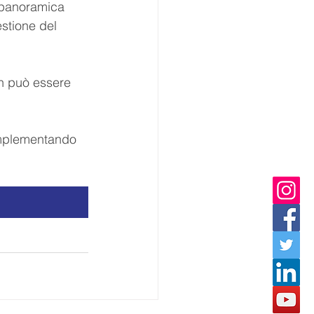
a panoramica 
estione del 
on può essere 
implementando 