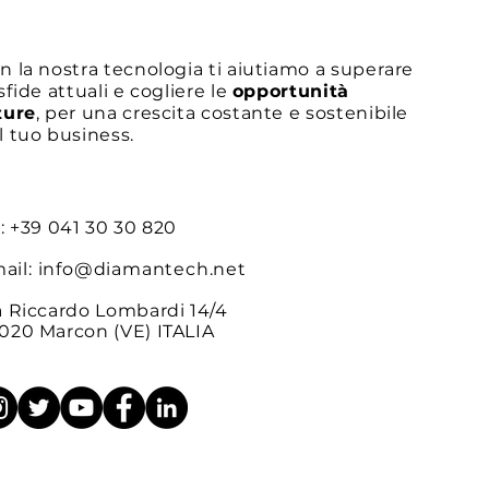
Scopri come il legame tra
n la nostra tecnologia ti aiutiamo a superare
Difesa e Risorse
 sfide attuali e cogliere le
opportunità
Strategiche può fare la
ture
, per una crescita costante e sostenibile
differenza
l tuo business.
l: +39 041 30 30 820
ail:
info@diamantech.net
a Riccardo Lombardi 14/4
020 Marcon (VE) ITALIA