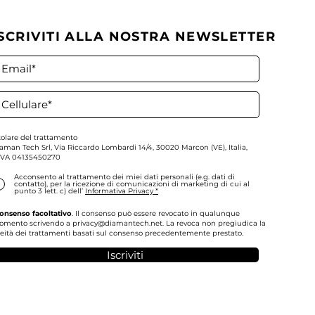
ISCRIVITI ALLA NOSTRA NEWSLETTER
tegie di investimento in
10 attuali idee per il
portafoglio
tolare del trattamento
aman Tech Srl,
Via Riccardo Lombardi 14/4, 30020 Marcon (VE), Italia,
IVA
04135450270
Acconsento al trattamento dei miei dati personali (e.g. dati di
contatto), per la ricezione di comunicazioni di marketing di cui al
punto 3 lett. c) dell’
Informativa Privacy *
onsenso facoltativo
. Il consenso può essere revocato in qualunque
omento scrivendo a
privacy@diamantech.net
. La revoca non pregiudica la
ceità dei trattamenti basati sul consenso precedentemente prestato.
Iscriviti