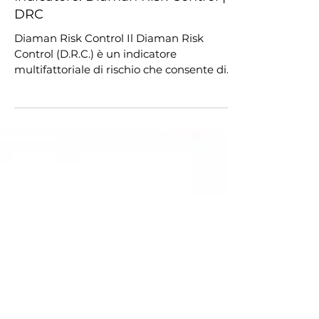
Tempo di lettura: 1 min
Articoli
Indicatore: Diaman Risk Control |
DRC
Diaman Risk Control Il Diaman Risk
Control (D.R.C.) è un indicatore
multifattoriale di rischio che consente di
valutare in modo più...