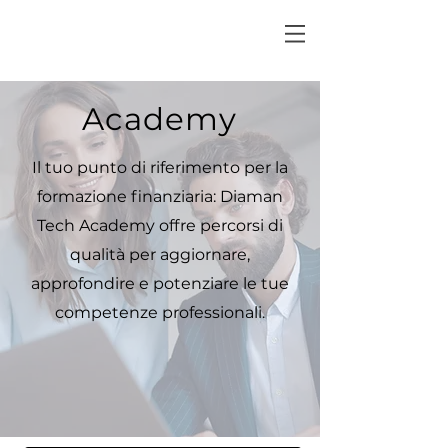
Academy
Il tuo punto di riferimento per la
formazione finanziaria: Diaman
Tech Academy offre percorsi di
qualità per aggiornare,
approfondire e potenziare le tue
competenze professionali.