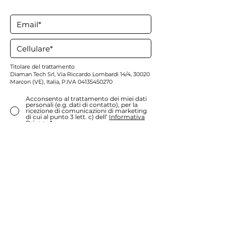
Titolare del trattamento
Diaman Tech Srl,
Via Riccardo Lombardi 14/4, 30020
Marcon (VE), Italia, P.IVA
04135450270
Acconsento al trattamento dei miei dati
personali (e.g. dati di contatto), per la
ricezione di comunicazioni di marketing
di cui al punto 3 lett. c) dell’
Informativa
Privacy *
*
Consenso facoltativo
. Il consenso può essere
revocato in qualunque momento scrivendo a
privacy@diamantech.net
. La revoca non
pregiudica la liceità dei trattamenti basati sul
consenso precedentemente prestato.
Iscriviti