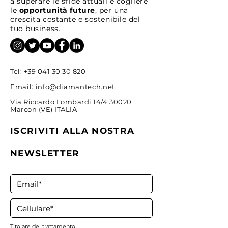
a superare le sfide attuali e cogliere
le
opportunità future
, per una
crescita costante e sostenibile del
Come trovare idee di
Strategie Opera
tuo business.
investimento prima del
Hedging Intrad
mercato
Tel:
+39 041 30 30 820
Email:
info@diamantech.net
Via Riccardo Lombardi 14/4 30020
Marcon (VE) ITALIA
ISCRIVITI ALLA NOSTRA
NEWSLETTER
Titolare del trattamento