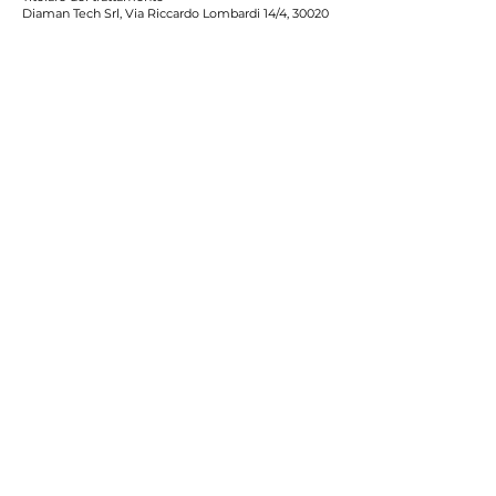
Diaman Tech Srl,
Via Riccardo Lombardi 14/4, 30020
Marcon (VE), Italia, P.IVA
04135450270
Acconsento al trattamento dei miei dati
personali (e.g. dati di contatto), per la
ricezione di comunicazioni di marketing
di cui al punto 3 lett. c) dell’
Informativa
Privacy *
*
Consenso facoltativo
. Il consenso può essere
revocato in qualunque momento scrivendo a
privacy@diamantech.net
. La revoca non
pregiudica la liceità dei trattamenti basati sul
consenso precedentemente prestato.
Iscriviti
Sostegno ottenuto: Ricerca Sviluppo Tecnologico e
Innovazione
Sostegno alla creazione e al consolidamento di start-