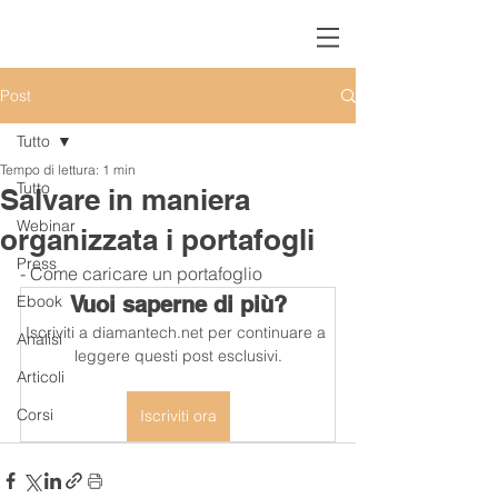
Post
Tutto
Tempo di lettura: 1 min
Tutto
Salvare in maniera
Webinar
organizzata i portafogli
Press
- Come caricare un portafoglio
Ebook
Vuoi saperne di più?
Iscriviti a diamantech.net per continuare a 
Analisi
leggere questi post esclusivi.
Articoli
Corsi
Iscriviti ora