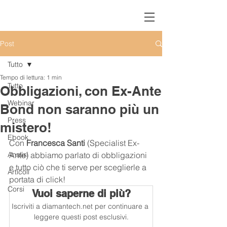
Post
Tutto
Tempo di lettura: 1 min
Tutto
Obbligazioni, con Ex-Ante
Webinar
Bond non saranno più un
Press
mistero!
Ebook
Con 
Francesca Santi
 (Specialist Ex-
Analisi
Ante) abbiamo parlato di obbligazioni 
e tutto ciò che ti serve per sceglierle a 
Articoli
portata di click!
Corsi
Vuoi saperne di più?
Iscriviti a diamantech.net per continuare a 
leggere questi post esclusivi.