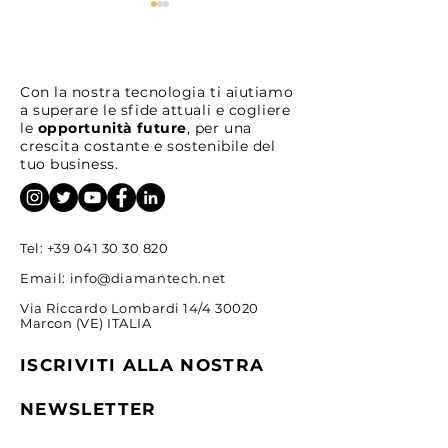
Con la nostra tecnologia ti aiutiamo
a superare le sfide attuali e cogliere
le
opportunità future
, per una
crescita costante e sostenibile del
Come trovare idee di
Strategie Opera
tuo business.
investimento prima del
Hedging Intrad
mercato
Tel:
+39 041 30 30 820
Email:
info@diamantech.net
Via Riccardo Lombardi 14/4 30020
Marcon (VE) ITALIA
ISCRIVITI ALLA NOSTRA
NEWSLETTER