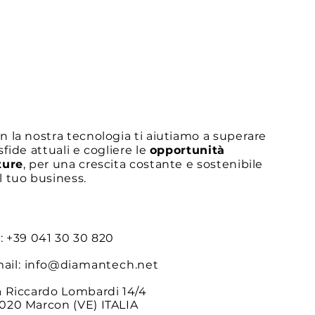
Come combattere la
n la nostra tecnologia ti aiutiamo a superare
sfiducia nei mercati
 sfide attuali e cogliere le
opportunità
ture
, per una crescita costante e sostenibile
l tuo business.
l: +39 041 30 30 820
ail:
info@diamantech.net
a Riccardo Lombardi 14/4
020 Marcon (VE) ITALIA