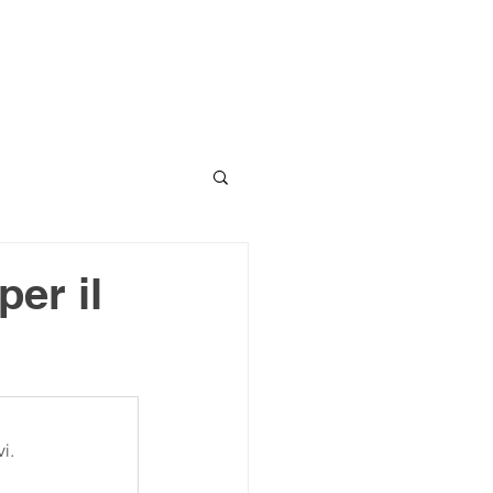
er il
i.