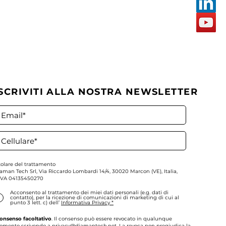
ISCRIVITI ALLA NOSTRA NEWSLETTER
tegie Operative di
ing Intraday
tolare del trattamento
aman Tech Srl,
Via Riccardo Lombardi 14/4, 30020 Marcon (VE), Italia,
IVA
04135450270
Acconsento al trattamento dei miei dati personali (e.g. dati di
contatto), per la ricezione di comunicazioni di marketing di cui al
punto 3 lett. c) dell’
Informativa Privacy *
onsenso facoltativo
. Il consenso può essere revocato in qualunque
omento scrivendo a
privacy@diamantech.net
. La revoca non pregiudica la