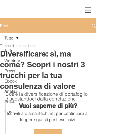
Post
Tutto
Tempo di lettura: 1 min
Tutto
Diversificare: sì, ma
Webinar
come? Scopri i nostri 3
Press
trucchi per la tua
Ebook
consulenza di valore
Analisi
Cos'è la diversificazione di portafoglio 
discostandoci dalla correlazione
Articoli
Vuoi saperne di più?
Corsi
Iscriviti a diamantech.net per continuare a 
leggere questi post esclusivi.