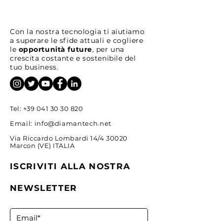
Con la nostra tecnologia ti aiutiamo
a superare le sfide attuali e cogliere
le
opportunità future
, per una
crescita costante e sostenibile del
Come trovare idee di
Strategie Opera
tuo business.
investimento prima del
Hedging Intrad
mercato
Tel:
+39 041 30 30 820
Email:
info@diamantech.net
Via Riccardo Lombardi 14/4 30020
Marcon (VE) ITALIA
ISCRIVITI ALLA NOSTRA
NEWSLETTER