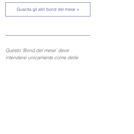
Guarda gli altri bond del mese >
Questo 'Bond del mese' deve 
intendersi unicamente come delle 
mere comunicazioni promozionali 
relative al servizio prestato da Diaman 
Tech e non possono in alcun caso 
considerarsi, data la natura non 
personalizzata delle stesse, un servizio 
di consulenza "ad personam" 
nell’ambito di un rapporto bilaterale 
con l’investitore. E’ doveroso ricordare 
che eventuali risultati realizzati nel 
passato dall’investitore anche sulla 