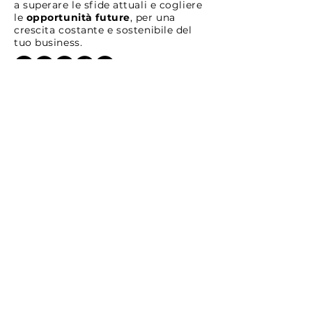
a superare le sfide attuali e cogliere
le
opportunità future
, per una
crescita costante e sostenibile del
Come trovare idee di
Strategie Opera
tuo business.
investimento prima del
Hedging Intrad
mercato
Tel:
+39 041 30 30 820
Email:
info@diamantech.net
Via Riccardo Lombardi 14/4 30020
Marcon (VE) ITALIA
ISCRIVITI ALLA NOSTRA
NEWSLETTER