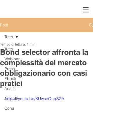
Post
Tutto
Tempo di lettura: 1 min
Tutto
Bond selector affronta la
Webinar
complessità del mercato
Press
obbligazionario con casi
Ebook
pratici
Analisi
Articoli
https://youtu.be/KUwseQuqSZA
Corsi