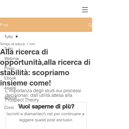
Post
Tutto
Tempo di lettura: 1 min
Tutto
Alla ricerca di
Webinar
opportunità,alla ricerca di
Press
stabilità: scopriamo
Ebook
insieme come!
Analisi
L'importanza degli studi sui processi 
decisionali: dall'utilità attesa alla 
Articoli
Prospect Theory
Vuoi saperne di più?
Corsi
Iscriviti a diamantech.net per continuare a 
leggere questi post esclusivi.