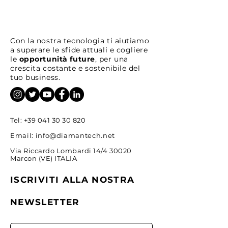
Con la nostra tecnologia ti aiutiamo
a superare le sfide attuali e cogliere
le
opportunità future
, per una
crescita costante e sostenibile del
Come trovare idee di
Strategie Opera
tuo business.
investimento prima del
Hedging Intrad
mercato
Tel:
+39 041 30 30 820
Email:
info@diamantech.net
Via Riccardo Lombardi 14/4 30020
Marcon (VE) ITALIA
ISCRIVITI ALLA NOSTRA
NEWSLETTER