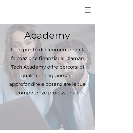
Academy
Il tuo punto di riferimento per la
formazione finanziaria: Diaman
Tech Academy offre percorsi di
qualità per aggiornare,
approfondire e potenziare le tue
competenze professionali.