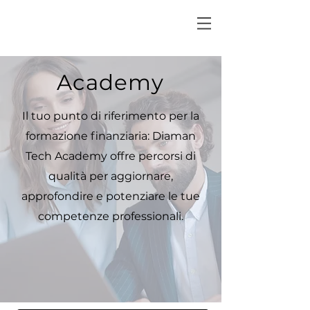
Academy
Il tuo punto di riferimento per la
formazione finanziaria: Diaman
Tech Academy offre percorsi di
qualità per aggiornare,
approfondire e potenziare le tue
competenze professionali.