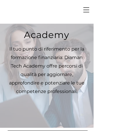
Academy
Il tuo punto di riferimento per la
formazione finanziaria: Diaman
Tech Academy offre percorsi di
qualità per aggiornare,
approfondire e potenziare le tue
competenze professionali.