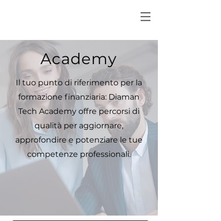
Academy
Il tuo punto di riferimento per la
formazione finanziaria: Diaman
Tech Academy offre percorsi di
qualità per aggiornare,
approfondire e potenziare le tue
competenze professionali.