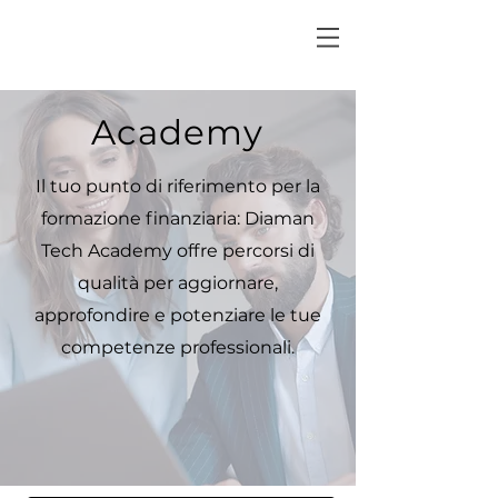
Academy
Il tuo punto di riferimento per la
formazione finanziaria: Diaman
Tech Academy offre percorsi di
qualità per aggiornare,
approfondire e potenziare le tue
competenze professionali.