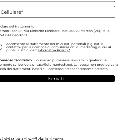
tolare del trattamento
aman Tech Srl,
Via Riccardo Lombardi 14/4, 30020 Marcon (VE), Italia,
IVA
04135450270
Acconsento al trattamento dei miei dati personali (e.g. dati di
contatto), per la ricezione di comunicazioni di marketing di cui al
punto 3 lett. c) dell’
Informativa Privacy *
onsenso facoltativo
. Il consenso può essere revocato in qualunque
omento scrivendo a
privacy@diamantech.net
. La revoca non pregiudica la
ceità dei trattamenti basati sul consenso precedentemente prestato.
Iscriviti
niziative spin-off della ricerca.