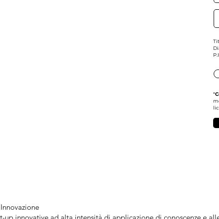
Ti
Di
P.
*
C
m
li
 Innovazione
up innovative ad alta intensità di applicazione di conoscenze e alle i