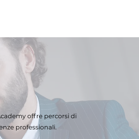
Academy offre percorsi di
enze professionali.