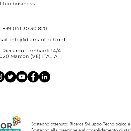
l tuo business.
l: +39 041 30 30 820
ail:
info@diamantech.net
a Riccardo Lombardi 14/4
020 Marcon (VE) ITALIA
Sostegno ottenuto: Ricerca Sviluppo Tecnologico e
Sostegno alla creazione e al consolidamento di start-